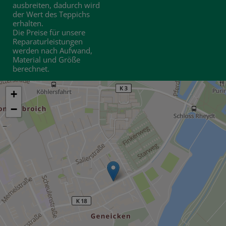
ausbreiten, dadurch wird
der Wert des Teppichs
erhalten.
Die Preise für unsere
Reparaturleistungen
werden nach Aufwand,
Material und Größe
berechnet.
+
−