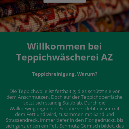
Willkommen bei
Teppichwäscherei AZ
Teppichreinigung. Warum?
Die Teppichwolle ist fetthaltig; dies schützt sie vor
dem Anschmutzen. Doch auf der Teppichoberfläche
setzt sich ständig Staub ab. Durch die
Walkbewegungen der Schuhe verklebt dieser mit
dem Fett und wird, zusammen mit Sand und
Strassendreck, immer tiefer in den Flor gedrückt, bis
sich ganz unten ein Fett-Schmutz-Gemisch bildet, das