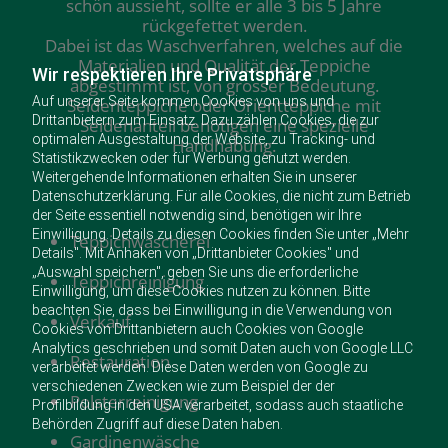
schön aussieht, sollte er alle 3 bis 5 Jahre
rückgefettet werden.
Dabei ist das Waschverfahren, welches auf die
Materialien und Qualität der Teppiche
Wir respektieren Ihre Privatsphäre
abgestimmt ist, von grosser Bedeutung.
Auf unserer Seite kommen Cookies von uns und
Seidenteppiche oder Orientteppiche mit
Drittanbietern zum Einsatz. Dazu zählen Cookies, die zur
Seidenanteil benötigen eine spezielle
optimalen Ausgestaltung der Website, zu Tracking- und
Handhabung.
Statistikzwecken oder für Werbung genutzt werden.
Weitergehende Informationen erhalten Sie in unserer
Datenschutzerklärung. Für alle Cookies, die nicht zum Betrieb
der Seite essentiell notwendig sind, benötigen wir Ihre
Einwilligung. Details zu diesen Cookies finden Sie unter „Mehr
Teppichwäscherei
Details". Mit Anhaken von „Drittanbieter Cookies" und
„Auswahl speichern", geben Sie uns die erforderliche
Teppichreinigung
Einwilligung, um diese Cookies nutzen zu können. Bitte
beachten Sie, dass bei Einwilligung in die Verwendung von
Verkauf
Cookies von Drittanbietern auch Cookies von Google
Analytics geschrieben und somit Daten auch von Google LLC
Restauration
verarbeitet werden. Diese Daten werden von Google zu
verschiedenen Zwecken wie zum Beispiel der der
Polsterreinigung
Profilbildung in den USA verarbeitet, sodass auch staatliche
Behörden Zugriff auf diese Daten haben.
Gardinenwäsche