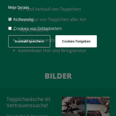
Mehr Details
An- und Verkauf von Teppichen
Reparatur von Teppichen aller Art
Notwendig
Cookies von Drittanbietern
Teppichwäsche
Teppichrestauration
Auswahl speichern
Cookies freigeben
kostenloser Hol- und Bringservice
BILDER
Teppichwäsche ist
Vertrauenssache!